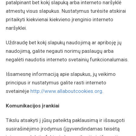
patalpinant bet kokį slapuką arba interneto naršyklė
atmestų visus slapukus. Nustatymus turėsite atskirai
pritaikyti kiekvienai kiekvieno įrenginio interneto
naršyklei.
Uždraudę bet kokį slapukų naudojimą ar apriboję jų
naudojimą, galite negauti norimų paslaugų arba
negalėti naudotis interneto svetainių funkcionalumais.
Išsamesnę informaciją apie slapukus, jų veikimo
principus ir nustatymus galite rasti interneto
svetainėje
http://www.allaboutcookies.org
.
Komunikacijos įrankiai
Tikslu atsakyti į jūsų pateiktą paklausimą ir išsaugoti
susirašinėjimo įrodymus (įgyvendindamas teisėtą