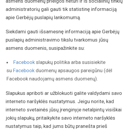
asmens duomenų prieigos neturi ir iš socialinių tinklų
administratorių gali gauti tik statistinę informaciją
apie Gerbėjų puslapių lankomumą.
Siekdami gauti išsamesnę informaciją apie Gerbėjų
puslapių administravimo tikslu tvarkomus jūsų
asmens duomenis, susipažinkite su:
Facebook
slapukų politika arba susisiekite
su
Facebook
duomenų apsaugos pareigūnu (dėl
Facebook naudojamų asmens duomenų).
Slapukus apriboti ar užblokuoti galite valdydami savo
interneto naršyklės nustatymus. Jeigu norite, kad
interneto svetainės jūsų įrenginyje netalpintų visiškai
jokių slapukų, pritaikykite savo interneto naršyklės
nustatymus taip, kad jums būtų pranešta prieš