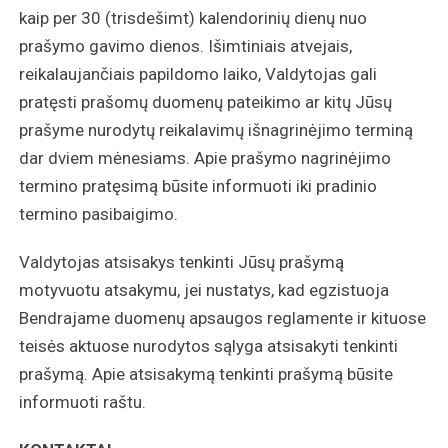
kaip per 30 (trisdešimt) kalendorinių dienų nuo
prašymo gavimo dienos. Išimtiniais atvejais,
reikalaujančiais papildomo laiko, Valdytojas gali
pratęsti prašomų duomenų pateikimo ar kitų Jūsų
prašyme nurodytų reikalavimų išnagrinėjimo terminą
dar dviem mėnesiams. Apie prašymo nagrinėjimo
termino pratęsimą būsite informuoti iki pradinio
termino pasibaigimo.
Valdytojas atsisakys tenkinti Jūsų prašymą
motyvuotu atsakymu, jei nustatys, kad egzistuoja
Bendrajame duomenų apsaugos reglamente ir kituose
teisės aktuose nurodytos sąlyga atsisakyti tenkinti
prašymą. Apie atsisakymą tenkinti prašymą būsite
informuoti raštu.