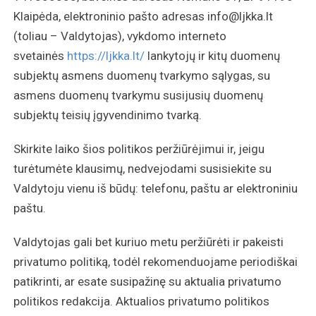
Klaipėda, elektroninio pašto adresas info@ljkka.lt
(toliau – Valdytojas), vykdomo interneto
svetainės
https://ljkka.lt/
lankytojų ir kitų duomenų
subjektų asmens duomenų tvarkymo sąlygas, su
asmens duomenų tvarkymu susijusių duomenų
subjektų teisių įgyvendinimo tvarką.
Skirkite laiko šios politikos peržiūrėjimui ir, jeigu
turėtumėte klausimų, nedvejodami susisiekite su
Valdytoju vienu iš būdų: telefonu, paštu ar elektroniniu
paštu.
Valdytojas gali bet kuriuo metu peržiūrėti ir pakeisti
privatumo politiką, todėl rekomenduojame periodiškai
patikrinti, ar esate susipažinę su aktualia privatumo
politikos redakcija. Aktualios privatumo politikos