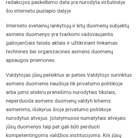
redakcijos paskelbimo data yra nurodyta viršutinėje
šio interneto puslapio dalyje.
Interneto svetainių lankytojų ir kitų duomenų subjektų
asmens duomenys yra tvarkomi vadovaujantis
galiojančiais teisės aktais ir užtikrinant tinkamas
technines bei organizacines asmens duomenų
apsaugos priemones.
Valdytojas jūsų pateiktus ar paties Valdytojo surinktus
asmens duomenis naudoja tik privatumo politikoje
arba jums atskiru pranešimu nurodytais tikslais,
neperduoda asmens duomenų valdyti kitiems
asmenims, išskyrus šioje privatumo politikoje
nurodytus atvejus. Įstatymuose numatytais atvejais
jūsų duomenys taip pat gali būti perduoti
kompetentingoms valdžios institucijoms. Kiti jūsų