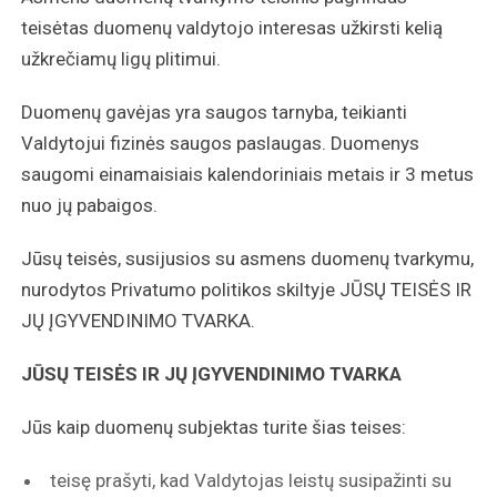
teisėtas duomenų valdytojo interesas užkirsti kelią
užkrečiamų ligų plitimui.
Duomenų gavėjas yra saugos tarnyba, teikianti
Valdytojui fizinės saugos paslaugas. Duomenys
saugomi einamaisiais kalendoriniais metais ir 3 metus
nuo jų pabaigos.
Jūsų teisės, susijusios su asmens duomenų tvarkymu,
nurodytos Privatumo politikos skiltyje JŪSŲ TEISĖS IR
JŲ ĮGYVENDINIMO TVARKA.
JŪSŲ TEISĖS IR JŲ ĮGYVENDINIMO TVARKA
Jūs kaip duomenų subjektas turite šias teises:
teisę prašyti, kad Valdytojas leistų susipažinti su