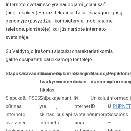
Interneto svetainėse yra naudojami „slapukai“
(angl.
cookies
) – maži tekstiniai failai, išsaugomi jūsų
įrenginyje (pavyzdžiui, kompiuteryje, mobiliajame
telefone, planšetėje), kai jūs naršote interneto
svetainėje.
Su Valdytojo įrašomų slapukų charakteristikomis
galite susipažinti pateikiamoje lentelėje.
Slapukas
Pavadinimas
Duomenų
Sukūrimo
Galiojimo
Naudojami
Papildom
tvarkymo
momentas
laikas
duomenys
informaci
tikslas
Slapukas,
PHPSESSID
Slapukas
Įeinant
Iki
Unikalus
Informaci
būtinas
yra
į
interneto
ID
iš
PHP.NE
interneto
skirtas
puslapį
svetainės
numeris
Sessions
svetainei
interneto
lango
–
funkcionuoti
svetainės
uždarymo
Manual