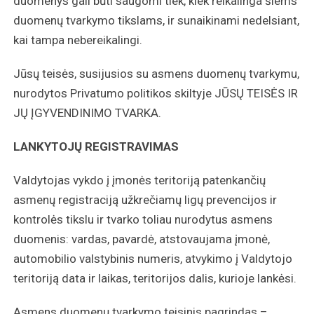
duomenys gali būti saugomi tiek, kiek reikalinga šiems
duomenų tvarkymo tikslams, ir sunaikinami nedelsiant,
kai tampa nebereikalingi.
Jūsų teisės, susijusios su asmens duomenų tvarkymu,
nurodytos Privatumo politikos skiltyje JŪSŲ TEISĖS IR
JŲ ĮGYVENDINIMO TVARKA.
LANKYTOJŲ REGISTRAVIMAS
Valdytojas vykdo į įmonės teritoriją patenkančių
asmenų registraciją užkrečiamų ligų prevencijos ir
kontrolės tikslu ir tvarko toliau nurodytus asmens
duomenis: vardas, pavardė, atstovaujama įmonė,
automobilio valstybinis numeris, atvykimo į Valdytojo
teritoriją data ir laikas, teritorijos dalis, kurioje lankėsi.
Asmens duomenų tvarkymo teisinis pagrindas –