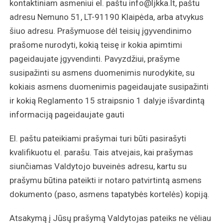
kontaktiniam asmeniui el. paštu info@ljkka.lt, paštu
adresu Nemuno 51, LT-91190 Klaipėda, arba atvykus
šiuo adresu. Prašymuose dėl teisių įgyvendinimo
prašome nurodyti, kokią teisę ir kokia apimtimi
pageidaujate įgyvendinti. Pavyzdžiui, prašyme
susipažinti su asmens duomenimis nurodykite, su
kokiais asmens duomenimis pageidaujate susipažinti
ir kokią Reglamento 15 straipsnio 1 dalyje išvardintą
informaciją pageidaujate gauti
El. paštu pateikiami prašymai turi būti pasirašyti
kvalifikuotu el. parašu. Tais atvejais, kai prašymas
siunčiamas Valdytojo buveinės adresu, kartu su
prašymu būtina pateikti ir notaro patvirtintą asmens
dokumento (paso, asmens tapatybės kortelės) kopiją.
Atsakymą į Jūsų prašymą Valdytojas pateiks ne vėliau