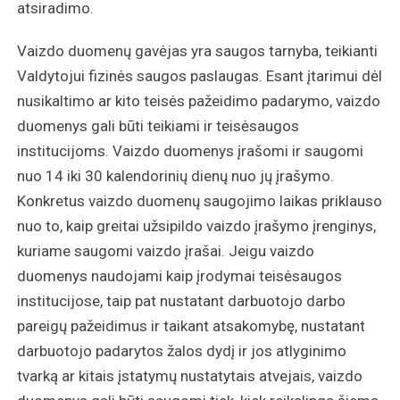
atsiradimo.
Vaizdo duomenų gavėjas yra saugos tarnyba, teikianti
Valdytojui fizinės saugos paslaugas. Esant įtarimui dėl
nusikaltimo ar kito teisės pažeidimo padarymo, vaizdo
duomenys gali būti teikiami ir teisėsaugos
institucijoms. Vaizdo duomenys įrašomi ir saugomi
nuo 14 iki 30 kalendorinių dienų nuo jų įrašymo.
Konkretus vaizdo duomenų saugojimo laikas priklauso
nuo to, kaip greitai užsipildo vaizdo įrašymo įrenginys,
kuriame saugomi vaizdo įrašai. Jeigu vaizdo
duomenys naudojami kaip įrodymai teisėsaugos
institucijose, taip pat nustatant darbuotojo darbo
pareigų pažeidimus ir taikant atsakomybę, nustatant
darbuotojo padarytos žalos dydį ir jos atlyginimo
tvarką ar kitais įstatymų nustatytais atvejais, vaizdo