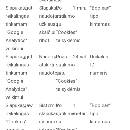
Slapukas,
_gat
Slapukas
Po
1 min.
“Boolean”
reikalingas
naudojamas
sutikimo
tipo
tinkamam
užklausų
su
kintamas
“Google
skaičiui
“Cookies”
Analytics”
riboti.
taisyklėmis
veikimui
Slapukas,
_gid
Naudojamas
Po
24 val.
Unikalus
reikalingas
atskirti
sutikimo
ID
tinkamam
naudotojus.
su
numeris
“Google
“Cookies”
Analytics”
taisyklėmis
veikimui
Slapukas,
_law
Sistemis
Po
1
“Boolean”
reikalingas
slapukas,
sutikimo
metai.
tipo
“Cookies”
išsaugo
su
kintamas
moduliui
informaciją
“Cookies”