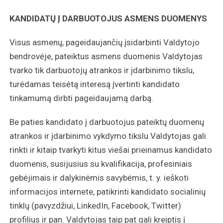
KANDIDATŲ Į DARBUOTOJUS ASMENS DUOMENYS
Visus asmenų, pageidaujančių įsidarbinti Valdytojo
bendrovėje, pateiktus asmens duomenis Valdytojas
tvarko tik darbuotojų atrankos ir įdarbinimo tikslu,
turėdamas teisėtą interesą įvertinti kandidato
tinkamumą dirbti pageidaujamą darbą.
Be paties kandidato į darbuotojus pateiktų duomenų
atrankos ir įdarbinimo vykdymo tikslu Valdytojas gali
rinkti ir kitaip tvarkyti kitus viešai prieinamus kandidato
duomenis, susijusius su kvalifikacija, profesiniais
gebėjimais ir dalykinėmis savybėmis, t. y. ieškoti
informacijos internete, patikrinti kandidato socialinių
tinklų (pavyzdžiui, LinkedIn, Facebook, Twitter)
profilius ir pan. Valdytojas taip pat gali kreiptis į