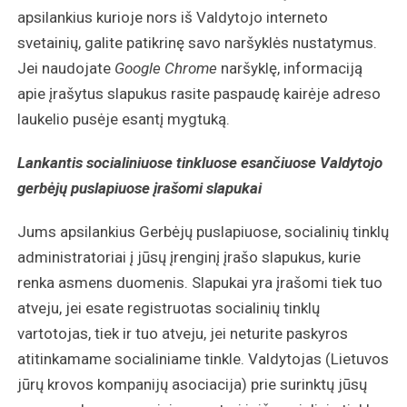
apsilankius kurioje nors iš Valdytojo interneto
svetainių, galite patikrinę savo naršyklės nustatymus.
Jei naudojate
Google Chrome
naršyklę, informaciją
apie įrašytus slapukus rasite paspaudę kairėje adreso
laukelio pusėje esantį mygtuką.
Lankantis socialiniuose tinkluose esančiuose Valdytojo
gerbėjų puslapiuose įrašomi slapukai
Jums apsilankius Gerbėjų puslapiuose, socialinių tinklų
administratoriai į jūsų įrenginį įrašo slapukus, kurie
renka asmens duomenis. Slapukai yra įrašomi tiek tuo
atveju, jei esate registruotas socialinių tinklų
vartotojas, tiek ir tuo atveju, jei neturite paskyros
atitinkamame socialiniame tinkle. Valdytojas (Lietuvos
jūrų krovos kompanijų asociacija) prie surinktų jūsų