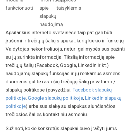
funkcionuoti
apie
taisyklėmis
slapukų
naudojimą
Apsilankius interneto svetainėse taip pat gali būti
įrašomi ir trečiųjų šalių slapukai, kurių kiekio ir funkcijų
Valdytojas nekontroliuoja, neturi galimybės susipažinti
su jų surinkta informacija. Tikslią informaciją apie
trečiųjų šalių (Facebook, Google, LinkedIn ir kt.)
naudojamų slapukų funkcijas ir jų renkamus asmens
duomenis galite rasti šių trečiųjų šalių privatumo /
slapukų politikose (pavyzdžiui,
Facebook slapukų
politikoje
,
Google slapukų politikoje
,
LinkedIn slapukų
politikoje
) arba susisiekę su slapukus siunčiančios
trečiosios šalies kontaktiniu asmeniu.
Sužinoti, kokie konkretūs slapukai buvo įrašyti jums