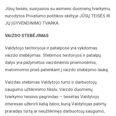
Jūsų teisės, susijusios su asmens duomenų tvarkymu,
nurodytos Privatumo politikos skiltyje JŪSŲ TEISĖS IR
JŲ ĮGYVENDINIMO TVARKA.
VAIZDO STEBĖJIMAS
Valdytojo teritorijoje ir patalpose yra vykdomas
vaizdo stebėjimas. Stebimos teritorijos ir patalpų
dalys yra pažymėtos vaizdinėmis priemonėmis,
matomomis prieš patenkant į vaizdo stebėjimo lauką.
Vaizdas stebimas Valdytojo turto ir darbuotojų
saugumo užtikrinimo tikslu. Vaizdo duomenų
tvarkymo teisinis pagrindas – teisėtas Valdytojo
interesas užkirsti kelią žalos, kurią Valdytojas patirtų
praradęs turtą ar neužtikrinęs darbuotojų saugumo,