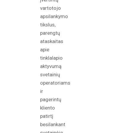
vartotojo
apsilankymo
tikslus,
parengtų
ataskaitas
apie
tinklalapio
aktyvumą
svetainių
operatoriams
ir
pagerintų
kliento
patirtį
besilankant
svetainėje.