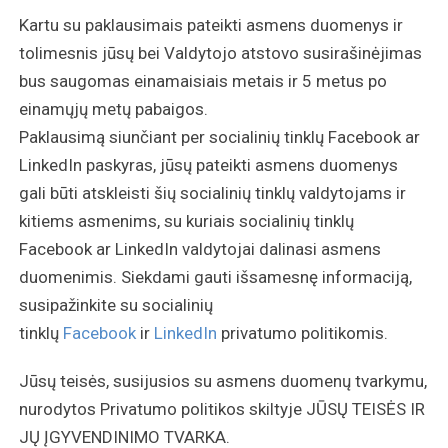
Kartu su paklausimais pateikti asmens duomenys ir
tolimesnis jūsų bei Valdytojo atstovo susirašinėjimas
bus saugomas einamaisiais metais ir 5 metus po
einamųjų metų pabaigos.
Paklausimą siunčiant per socialinių tinklų Facebook ar
LinkedIn paskyras, jūsų pateikti asmens duomenys
gali būti atskleisti šių socialinių tinklų valdytojams ir
kitiems asmenims, su kuriais socialinių tinklų
Facebook ar LinkedIn valdytojai dalinasi asmens
duomenimis. Siekdami gauti išsamesnę informaciją,
susipažinkite su socialinių
tinklų
Facebook
ir
LinkedIn
privatumo politikomis.
Jūsų teisės, susijusios su asmens duomenų tvarkymu,
nurodytos Privatumo politikos skiltyje JŪSŲ TEISĖS IR
JŲ ĮGYVENDINIMO TVARKA.