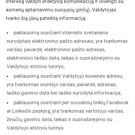
interesą vykdyti efektyvią komunikaciją ir išvengti su
asmenų aptarnavimu susijusių ginčų), Valdytojas
tvarko šią jūsų pateiktą informaciją:
paklausimą siunčiant interneto svetainėse
nurodytais elektroninio pašto adresais, yra tvarkomas
vardas, pavardė, elektroninio pašto adresas,
elektroninio laiško data, laikas ir susirašinėjimo su
Valdytojo atstovu turinys;
paklausimą siunčiant Valdytojo buveinės adresu,
yra tvarkomas siuntėjo vardas, pavardė, adresas,
laiško gavimo data bei laiške nurodyta informacija;
paklausimą siunčiant per socialinių tinklų Facebook
ar LinkedIn paskyrą, yra tvarkomas vartotojo vardas,
žinučių gavimo data, laikas ir susirašinėjimo su
Valdytojo atstovu turinys.