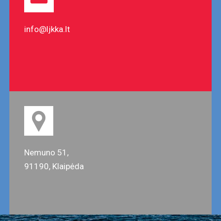
info@ljkka.lt
Nemuno 51,
91190, Klaipėda