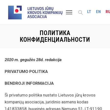
LT
EN
R
ПОЛИТИКА
КОНФИДЕНЦИАЛЬНОСТИ
2020 m.
gegužės 28
d. redakcija
PRIVATUMO POLITIKA
BENDROJI INFORMACIJA
Ši privatumo politika nustato Lietuvos jūrų krovos
kompanijų asociacija, juridinio asmens kodas
141833858, buveinės adresas Nemuno 51, LT-91190