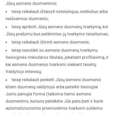
Jūsų asmens duomenimis;
teisę reikalauti ištaisyti neteisingus, netikslius arba
neišsamius duomenis;
teisę apriboti Jūsų asmens duomenų tvarkymą, kol
Jūsų prašymu bus patikrintas jų tvarkymo teisėtumas;
teisę reikalauti ištrinti asmens duomenis;
teisę nesutikti su asmens duomenų tvarkymu
tiesioginės rinkodaros tikslais, įskaitant profiliavimą, ir
kai asmens duomenys tvarkomi siekiant teisėtų
Valdytojo interesų;
teisę reikalauti perkelti Jūsų asmens duomenis
kitam duomenų valdytojui arba pateikti tiesiogiai
Jums patogia forma (taikoma tiems asmens
duomenims, kuriuos pateikėte Jūs pats/pati ir kurie
automatizuotomis priemonėmis tvarkomi sutikimo