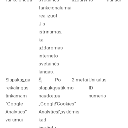
funkcionalumui
realizuoti.
Jis
ištrinamas,
kai
uždaromas
interneto
svetainės
langas.
Slapukas,
_ga
Šį
Po
2 metai
Unikalus
reikalingas
slapuką
sutikimo
ID
tinkamam
naudoja
su
numeris
“Google
„Google
“Cookies”
Analytics”
Analytics“,
taisyklėmis
veikimui
kad
įvertintų