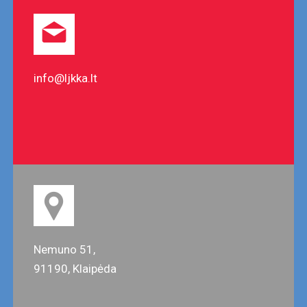
info@ljkka.lt
Nemuno 51,
91190, Klaipėda