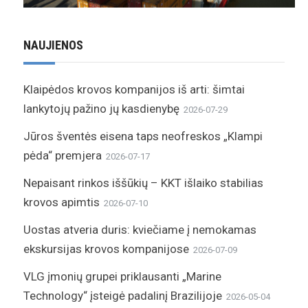
NAUJIENOS
Klaipėdos krovos kompanijos iš arti: šimtai
lankytojų pažino jų kasdienybę
2026-07-29
Jūros šventės eisena taps neofreskos „Klampi
pėda“ premjera
2026-07-17
Nepaisant rinkos iššūkių – KKT išlaiko stabilias
krovos apimtis
2026-07-10
Uostas atveria duris: kviečiame į nemokamas
ekskursijas krovos kompanijose
2026-07-09
VLG įmonių grupei priklausanti „Marine
Technology“ įsteigė padalinį Brazilijoje
2026-05-04