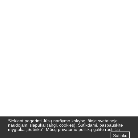
Nemuno 51,
91190, Klaipėda
Pradžia
Naujienos
Naujienlaiškių archyvas
Privatumo politika
Siekiant pagerinti Jūsų naršymo kokybę, šioje svetainėje
naudojami slapukai (angl. cookies). Sutikdami, paspauskite
mygtuką „Sutinku“. Mūsų privatumo politiką galite rasti
čia
Sutinku