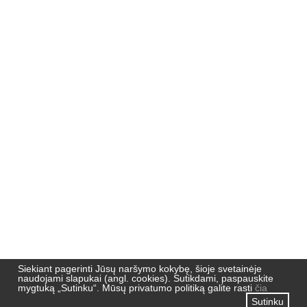
Nemuno 51,
91190, Klaipėda
Pradžia
Naujienos
Naujienlaiškių archyvas
Privatumo politika
Siekiant pagerinti Jūsų naršymo kokybę, šioje svetainėje
naudojami slapukai (angl. cookies). Sutikdami, paspauskite
mygtuką „Sutinku“. Mūsų privatumo politiką galite rasti
čia
Sutinku