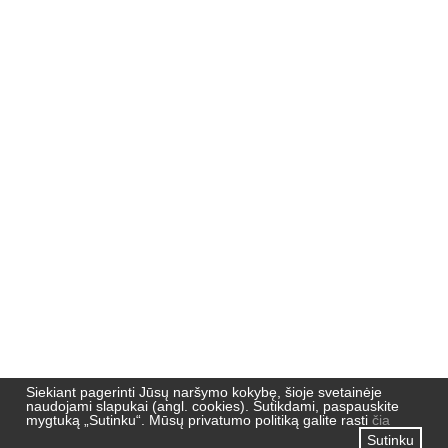
Nemuno 51,
91190, Klaipėda
Pradžia
Naujienos
Naujienlaiškių archyvas
Privatumo politika
Siekiant pagerinti Jūsų naršymo kokybę, šioje svetainėje
naudojami slapukai (angl. cookies). Sutikdami, paspauskite
mygtuką „Sutinku“. Mūsų privatumo politiką galite rasti
čia
Sutinku