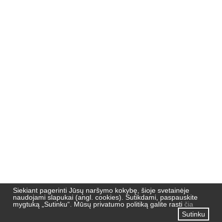
Nemuno 51,
91190, Klaipėda
Pradžia
Naujienos
Naujienlaiškių archyvas
Privatumo politika
Siekiant pagerinti Jūsų naršymo kokybę, šioje svetainėje
naudojami slapukai (angl. cookies). Sutikdami, paspauskite
mygtuką „Sutinku“. Mūsų privatumo politiką galite rasti
čia
Sutinku