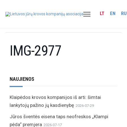
LT
EN
RU
IMG-2977
NAUJIENOS
Klaipėdos krovos kompanijos iš arti: šimtai
lankytojų pažino jų kasdienybę
2026-07-29
Jūros šventės eisena taps neofreskos „Klampi
pėda“ premjera
2026-07-17