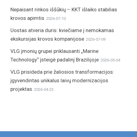
Nepaisant rinkos iššūkių – KKT išlaiko stabilias
krovos apimtis
2026-07-10
Uostas atveria duris: kviečiame į nemokamas
ekskursijas krovos kompanijose
2026-07-09
VLG įmonių grupei priklausanti „Marine
Technology“ įsteigė padalinį Brazilijoje
2026-05-04
VLG prisideda prie žaliosios transformacijos:
įgyvendintas unikalus laivų modernizacijos
projektas
2026-04-23