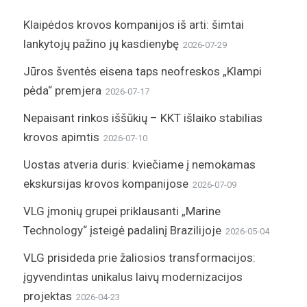
Klaipėdos krovos kompanijos iš arti: šimtai
lankytojų pažino jų kasdienybę
2026-07-29
Jūros šventės eisena taps neofreskos „Klampi
pėda“ premjera
2026-07-17
Nepaisant rinkos iššūkių – KKT išlaiko stabilias
krovos apimtis
2026-07-10
Uostas atveria duris: kviečiame į nemokamas
ekskursijas krovos kompanijose
2026-07-09
VLG įmonių grupei priklausanti „Marine
Technology“ įsteigė padalinį Brazilijoje
2026-05-04
VLG prisideda prie žaliosios transformacijos:
įgyvendintas unikalus laivų modernizacijos
projektas
2026-04-23