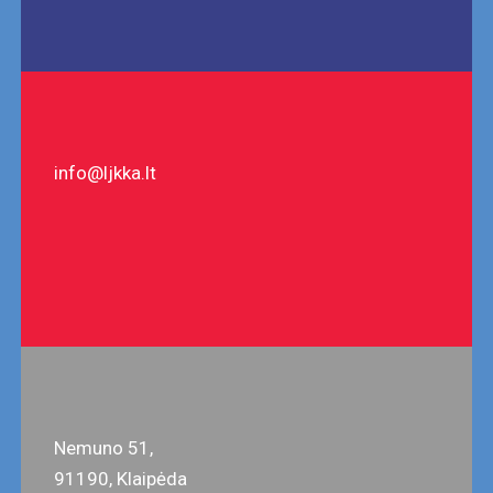
info@ljkka.lt
Nemuno 51,
91190, Klaipėda