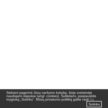
Nemuno 51,
91190, Klaipėda
Pradžia
Naujienos
Naujienlaiškių archyvas
Privatumo politika
Siekiant pagerinti Jūsų naršymo kokybę, šioje svetainėje
naudojami slapukai (angl. cookies). Sutikdami, paspauskite
mygtuką „Sutinku“. Mūsų privatumo politiką galite rasti
čia
Sutinku