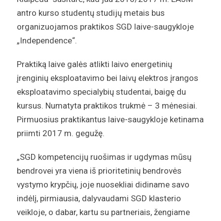
antro kurso studentų studijų metais bus
organizuojamos praktikos SGD laive-saugykloje
„Independence“.
Praktiką laive galės atlikti laivo energetinių
įrenginių eksploatavimo bei laivų elektros įrangos
eksploatavimo specialybių studentai, baigę du
kursus. Numatyta praktikos trukmė – 3 mėnesiai.
Pirmuosius praktikantus laive-saugykloje ketinama
priimti 2017 m. gegužę.
„SGD kompetencijų ruošimas ir ugdymas mūsų
bendrovei yra viena iš prioritetinių bendrovės
vystymo krypčių, joje nuosekliai didiname savo
indėlį, pirmiausia, dalyvaudami SGD klasterio
veikloje, o dabar, kartu su partneriais, žengiame