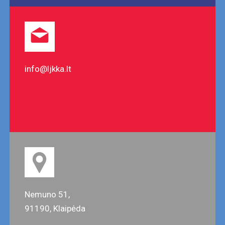
info@ljkka.lt
Nemuno 51,
91190, Klaipėda