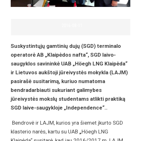
2016-08-11
Suskystintųjų gamtinių dujų (SGD) terminalo
operatorė AB „Klaipėdos nafta“, SGD laivo-
saugyklos savininkė UAB „Höegh LNG Klaipėda“
ir Lietuvos aukštoji jūreivystės mokykla (LAJM)
pasirašė susitarimą, kuriuo numatoma
bendradarbiauti sukuriant galimybes
jūreivystės mokslų studentams atlikti praktiką
SGD laive-saugykloje „Independence“..
Bendrovė ir LAJM, kurios yra šiemet įkurto SGD
klasterio narės, kartu su UAB
„
Höegh LNG
Klaipėda“ susitarė, kad jau 2016/2017 m. LAJM