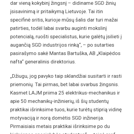
dar vieną kokybinį žingsnį – didiname SGD žinių
įsisavinimą ir pritaikymą Lietuvoje. Tai itin
specifinė sritis, kurioje mūsų šalis dar turi mažai
patirties, todėl labai svarbu auginti mokslinį
potencialą, ruošti specialistus, kurie galėtų įsilieti į
augančią SGD industrijos rinką“, – po sutarties
pasirašymo sakė Mantas Bartuška, AB „Klaipėdos
nafta“ generalinis direktorius.
„Džiugu, jog pavyko taip sklandžiai susitarti ir rasti
priemonių. Tai pirmas, bet labai svarbus žingsnis.
Kasmet LAJM priima 25 elektrikus-mechanikus ir
apie 50 mechanikų-inžinierių, iš šių studentų
praktikai išrinksime tuos, kurie turėtų stiprią vidinę
motyvaciją ir norą domėtis SGD inžinerija.
Pirmaisiais metais praktikai išrinksime po du