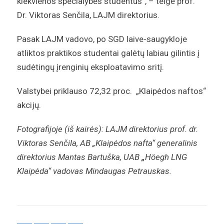
kiekvienos specialybės studentus“, – teigė prof.
Dr. Viktoras Senčila, LAJM direktorius.
Pasak LAJM vadovo, po SGD laive-saugykloje
atliktos praktikos studentai galėtų labiau gilintis į
sudėtingų įrenginių eksploatavimo sritį.
Valstybei priklauso 72,32 proc. „Klaipėdos naftos“
akcijų.
Fotografijoje (iš kairės): LAJM direktorius prof. dr.
Viktoras Senčila, AB „Klaipėdos nafta“ generalinis
direktorius Mantas Bartuška, UAB
„
Höegh LNG
Klaipėda“ vadovas Mindaugas Petrauskas.