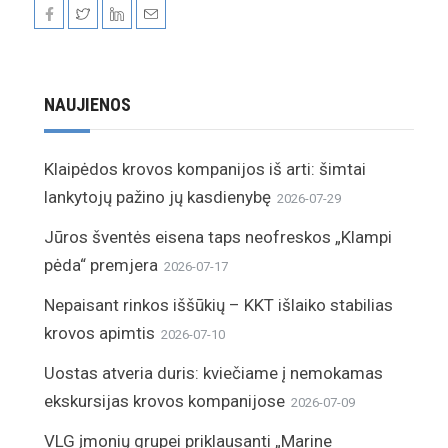
NAUJIENOS
Klaipėdos krovos kompanijos iš arti: šimtai
lankytojų pažino jų kasdienybę
2026-07-29
Jūros šventės eisena taps neofreskos „Klampi
pėda“ premjera
2026-07-17
Nepaisant rinkos iššūkių – KKT išlaiko stabilias
krovos apimtis
2026-07-10
Uostas atveria duris: kviečiame į nemokamas
ekskursijas krovos kompanijose
2026-07-09
VLG įmonių grupei priklausanti „Marine