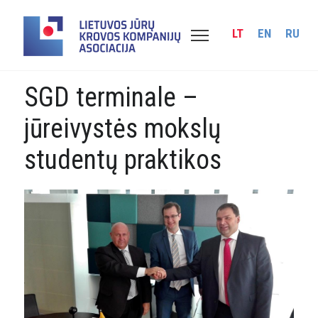
LT
EN
RU
SGD terminale –
jūreivystės mokslų
studentų praktikos