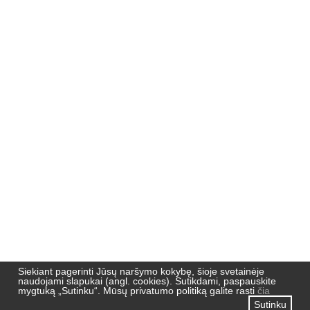
Nemuno 51,
91190, Klaipėda
Pradžia
Naujienos
Naujienlaiškių archyvas
Privatumo politika
Siekiant pagerinti Jūsų naršymo kokybę, šioje svetainėje
naudojami slapukai (angl. cookies). Sutikdami, paspauskite
mygtuką „Sutinku“. Mūsų privatumo politiką galite rasti
čia
Sutinku