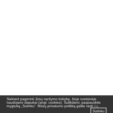
Nemuno 51,
91190, Klaipėda
Pradžia
Naujienos
Naujienlaiškių archyvas
Privatumo politika
Siekiant pagerinti Jūsų naršymo kokybę, šioje svetainėje
naudojami slapukai (angl. cookies). Sutikdami, paspauskite
mygtuką „Sutinku“. Mūsų privatumo politiką galite rasti
čia
Sutinku