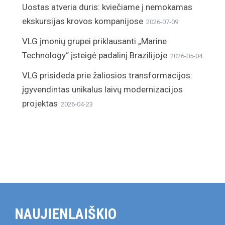
Uostas atveria duris: kviečiame į nemokamas
ekskursijas krovos kompanijose
2026-07-09
VLG įmonių grupei priklausanti „Marine
Technology“ įsteigė padalinį Brazilijoje
2026-05-04
VLG prisideda prie žaliosios transformacijos:
įgyvendintas unikalus laivų modernizacijos
projektas
2026-04-23
NAUJIENLAIŠKIO