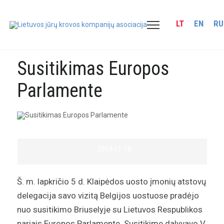
LT
EN
RU
Susitikimas Europos
Parlamente
2014-11-10
Š. m. lapkričio 5 d. Klaipėdos uosto įmonių atstovų
delegacija savo vizitą Belgijos uostuose pradėjo
nuo susitikimo Briuselyje su Lietuvos Respublikos
nariais Europos Parlamente. Susitikime dalyvavo V.