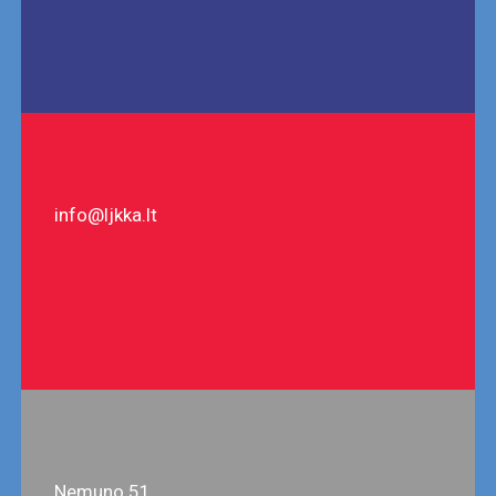
info@ljkka.lt
Nemuno 51,