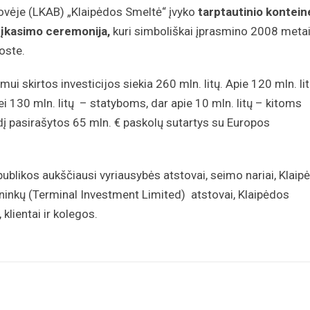
rovėje (LKAB) „Klaipėdos Smeltė“ įvyko
tarptautinio kontein
 įkasimo ceremonija,
kuri simboliškai įprasmino 2008 meta
oste.
 skirtos investicijos siekia 260 mln. litų. Apie 120 mln. li
ei 130 mln. litų – statyboms, dar apie 10 mln. litų – kitoms
į pasirašytos 65 mln. € paskolų sutartys su Europos
ublikos aukščiausi vyriausybės atstovai, seimo nariai, Klaip
ninkų (Terminal Investment Limited) atstovai, Klaipėdos
klientai ir kolegos.