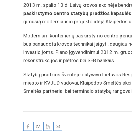
2013 m. spalio 10 d. Laivų krovos akcinėje bend
paskirstymo centro statybų pradžios kapsulės
gimusią moderniausio projekto idėją Klaipėdos u
Moderniam konteinerių paskirstymo centro įrengimui
bus panaudota krovos technikai įsigyti, daugiau n
investicijoms. Plano įgyvendinimui 2012 m. gruod
rekonstrukcijos ir plėtros bei SEB bankais.
Statybų pradžios šventėje dalyvavo Lietuvos Resp
miesto ir KVJUD vadovai, Klaipėdos Smeltės akci
Smeltės partneriai bei terminalo statybų rangovai, 