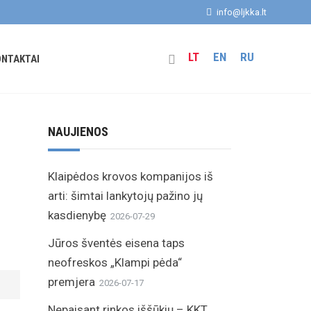
info@ljkka.lt
LT
EN
RU
ONTAKTAI
NAUJIENOS
Klaipėdos krovos kompanijos iš
arti: šimtai lankytojų pažino jų
kasdienybę
2026-07-29
Jūros šventės eisena taps
neofreskos „Klampi pėda“
premjera
2026-07-17
Nepaisant rinkos iššūkių – KKT