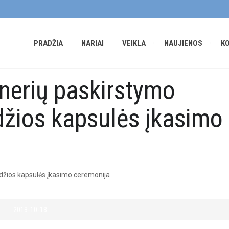
PRADŽIA
NARIAI
VEIKLA
NAUJIENOS
K
inerių paskirstymo
džios kapsulės įkasimo
2013-10-18