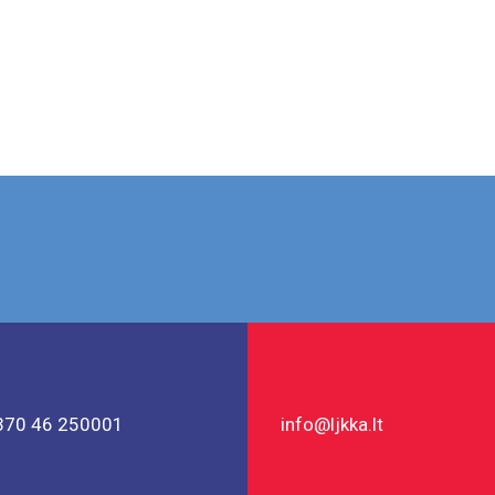
+370 46 250001
info@ljkka.lt