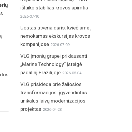
erių
išlaiko stabilias krovos apimtis
is
2026-07-10
Uostas atveria duris: kviečiame į
tų
nemokamas ekskursijas krovos
kompanijose
2026-07-09
VLG įmonių grupei priklausanti
„Marine Technology“ įsteigė
padalinį Brazilijoje
2026-05-04
ėdos
VLG prisideda prie žaliosios
transformacijos: įgyvendintas
unikalus laivų modernizacijos
projektas
2026-04-23