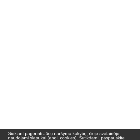
Nemuno 51,
91190, Klaipėda
Pradžia
Naujienos
Naujienlaiškių archyvas
Privatumo politika
Siekiant pagerinti Jūsų naršymo kokybę, šioje svetainėje
naudojami slapukai (angl. cookies). Sutikdami, paspauskite