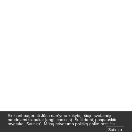
Nemuno 51,
91190, Klaipėda
Pradžia
Naujienos
Naujienlaiškių archyvas
Privatumo politika
Siekiant pagerinti Jūsų naršymo kokybę, šioje svetainėje
naudojami slapukai (angl. cookies). Sutikdami, paspauskite
mygtuką „Sutinku“. Mūsų privatumo politiką galite rasti
čia
Sutinku