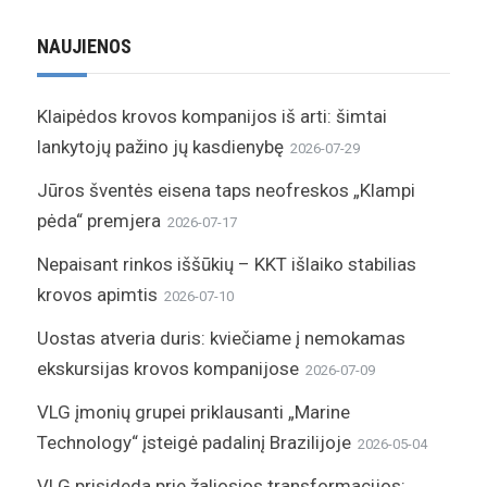
NAUJIENOS
Klaipėdos krovos kompanijos iš arti: šimtai
lankytojų pažino jų kasdienybę
2026-07-29
Jūros šventės eisena taps neofreskos „Klampi
pėda“ premjera
2026-07-17
Nepaisant rinkos iššūkių – KKT išlaiko stabilias
krovos apimtis
2026-07-10
Uostas atveria duris: kviečiame į nemokamas
ekskursijas krovos kompanijose
2026-07-09
VLG įmonių grupei priklausanti „Marine
Technology“ įsteigė padalinį Brazilijoje
2026-05-04
VLG prisideda prie žaliosios transformacijos: