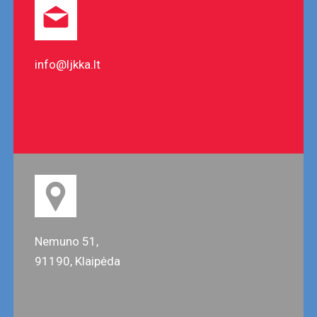
info@ljkka.lt
Nemuno 51,
91190, Klaipėda