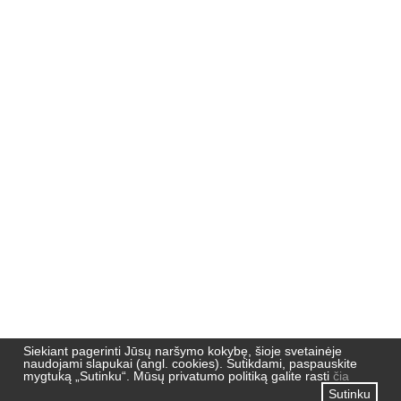
Nemuno 51,
91190, Klaipėda
Pradžia
Naujienos
Naujienlaiškių archyvas
Privatumo politika
Siekiant pagerinti Jūsų naršymo kokybę, šioje svetainėje
naudojami slapukai (angl. cookies). Sutikdami, paspauskite
mygtuką „Sutinku“. Mūsų privatumo politiką galite rasti
čia
Sutinku